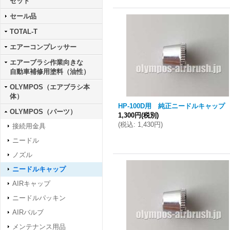
セット
セール品
TOTAL-T
エアーコンプレッサー
エアーブラシ作業向きな
自動車補修用塗料（油性）
OLYMPOS（エアブラシ本
体）
HP-100D用 純正ニードルキャップ
OLYMPOS（パーツ）
1,300円
(税別)
(
税込
:
1,430円
)
接続用金具
ニードル
ノズル
ニードルキャップ
AIRキャップ
ニードルパッキン
AIRバルブ
メンテナンス用品