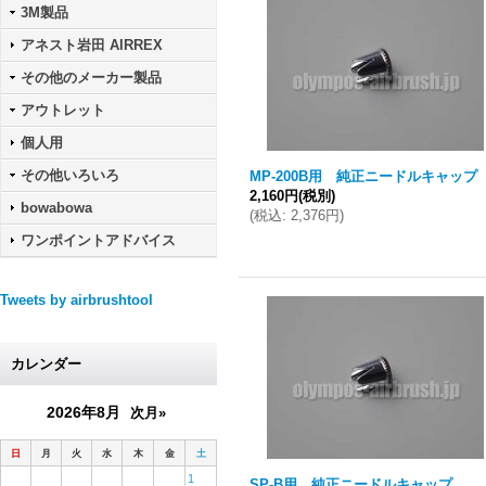
3M製品
アネスト岩田 AIRREX
その他のメーカー製品
アウトレット
個人用
その他いろいろ
MP-200B用 純正ニードルキャップ
2,160円
(税別)
bowabowa
(
税込
:
2,376円
)
ワンポイントアドバイス
Tweets by airbrushtool
カレンダー
2026年8月
次月»
日
月
火
水
木
金
土
1
SP-B用 純正ニードルキャップ