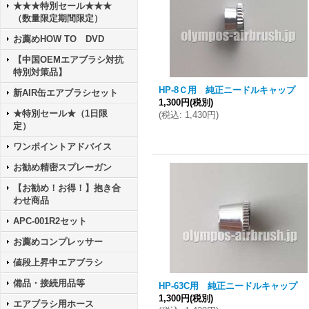
★★★特別セール★★★
（数量限定期間限定）
お薦めHOW TO DVD
【中国OEMエアブラシ対抗
特別対策品】
HP-8Ｃ用 純正ニードルキャップ
新AIR缶エアブラシセット
1,300円
(税別)
★特別セール★（1日限
(
税込
:
1,430円
)
定）
ワンポイントアドバイス
お勧め精密スプレーガン
【お勧め！お得！】抱き合
わせ商品
APC-001R2セット
お薦めコンプレッサー
値段上昇中エアブラシ
備品・接続用品等
HP-63C用 純正ニードルキャップ
1,300円
(税別)
エアブラシ用ホース