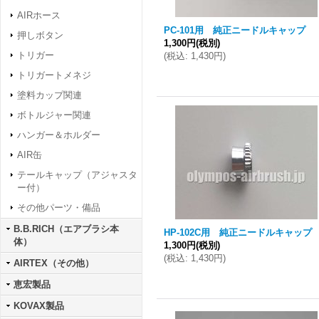
AIRホース
PC-101用 純正ニードルキャップ
押しボタン
1,300円
(税別)
トリガー
(
税込
:
1,430円
)
トリガートメネジ
塗料カップ関連
ボトルジャー関連
ハンガー＆ホルダー
AIR缶
テールキャップ（アジャスタ
ー付）
その他パーツ・備品
B.B.RICH（エアブラシ本
HP-102C用 純正ニードルキャップ
体）
1,300円
(税別)
(
税込
:
1,430円
)
AIRTEX（その他）
恵宏製品
KOVAX製品