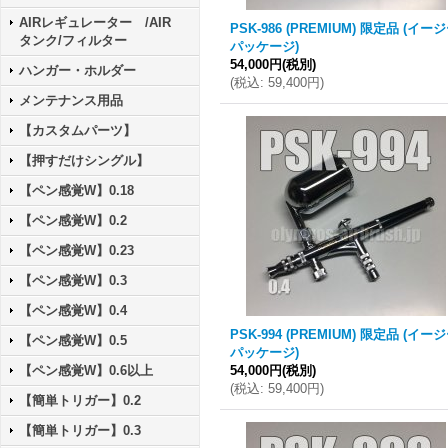
AIRレギュレーター /AIR
PSK-986 (PREMIUM) 限定品 (イー
タンク/フィルター
パッケージ)
54,000円
(税別)
ハンガー・ホルダー
(
税込
:
59,400円
)
メンテナンス用品
【カスタムパーツ】
【押すだけシングル】
【ペン感覚W】0.18
【ペン感覚W】0.2
【ペン感覚W】0.23
【ペン感覚W】0.3
【ペン感覚W】0.4
PSK-994 (PREMIUM) 限定品 (イー
【ペン感覚W】0.5
パッケージ)
【ペン感覚W】0.6以上
54,000円
(税別)
(
税込
:
59,400円
)
【簡単トリガー】0.2
【簡単トリガー】0.3