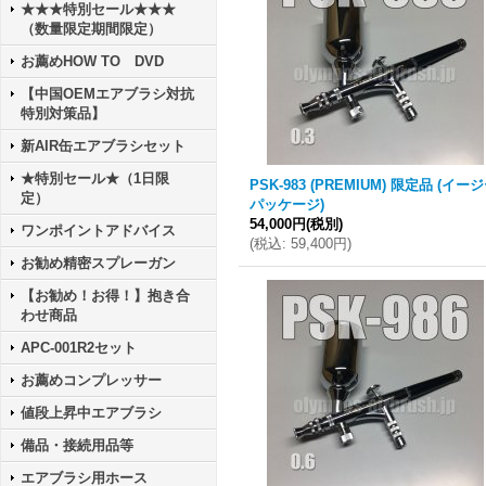
★★★特別セール★★★
（数量限定期間限定）
お薦めHOW TO DVD
【中国OEMエアブラシ対抗
特別対策品】
新AIR缶エアブラシセット
★特別セール★（1日限
PSK-983 (PREMIUM) 限定品 (イー
定）
パッケージ)
54,000円
(税別)
ワンポイントアドバイス
(
税込
:
59,400円
)
お勧め精密スプレーガン
【お勧め！お得！】抱き合
わせ商品
APC-001R2セット
お薦めコンプレッサー
値段上昇中エアブラシ
備品・接続用品等
エアブラシ用ホース