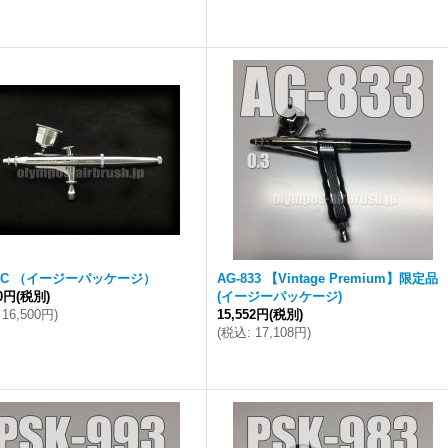
73C （イージーパッケージ）
AG-833 【Vintage Premium】限定品
00円
(税別)
(イージーパッケージ)
16,500円
)
15,552円
(税別)
(
税込
:
17,108円
)