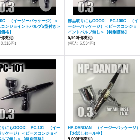
100C （イージーパッケージ）＜
部品取りにもGOOD! PC-100C （イ
スコンジョイントバルブS型付き＞
ージーパッケージ）＜ピースコンジョ
別価格】
イントバルブ無し＞【特別価格】
0円
(税別)
5,940円
(税別)
8,316円
)
(
税込
:
6,534円
)
りにもGOOD! PC-101 （イー
HP-DANDAN （イージーパッケージ
パッケージ）＜ピースコンジョイ
【お試しセール中】
バルブ無し＞【特別価格】
9,000円
(税別)