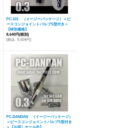
PC-101 （イージーパッケージ）＜ピ
ースコンジョイントバルブS型付き＞
【特別価格】
8,640円
(税別)
(
税込
:
9,504円
)
）
PC-DANDAN （イージーパッケージ）
＜ピースコンジョイントバルブS型付き
＞【お試しセール中】