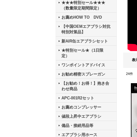
★★★特別セール★★★
（数量限定期間限定）
お薦めHOW TO DVD
【中国OEMエアブラシ対抗
特別対策品】
新AIR缶エアブラシセット
★特別セール★（1日限
定）
表
ワンポイントアドバイス
お勧め精密スプレーガン
24
件
【お勧め！お得！】抱き合
わせ商品
APC-001R2セット
お薦めコンプレッサー
値段上昇中エアブラシ
備品・接続用品等
エアブラシ用ホース