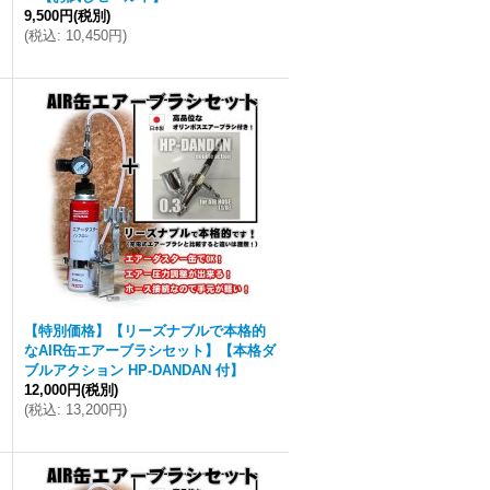
9,500円
(税別)
(
税込
:
10,450円
)
【特別価格】【リーズナブルで本格的
なAIR缶エアーブラシセット】【本格ダ
ブルアクション HP-DANDAN 付】
12,000円
(税別)
(
税込
:
13,200円
)