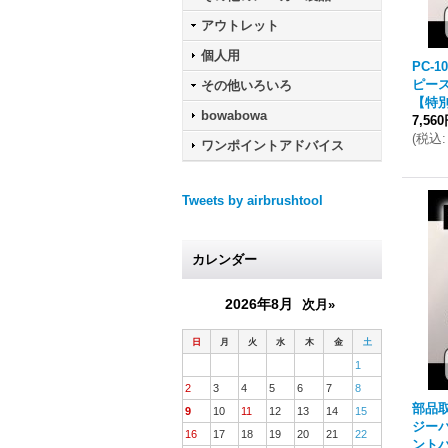
アウトレット
個人用
PC-
ピー
その他いろいろ
【特
bowabowa
7,56
(
税込
:
ワンポイントアドバイス
Tweets by airbrushtool
カレンダー
2026年8月
次月»
日
月
火
水
木
金
土
1
2
3
4
5
6
7
8
部品取
9
10
11
12
13
14
15
ジー
16
17
18
19
20
21
22
ント