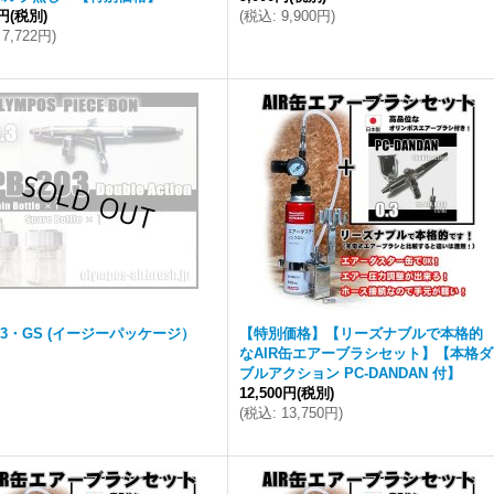
0円
(税別)
(
税込
:
9,900円
)
7,722円
)
203・GS (イージーパッケージ）
【特別価格】【リーズナブルで本格的
なAIR缶エアーブラシセット】【本格ダ
ブルアクション PC-DANDAN 付】
12,500円
(税別)
(
税込
:
13,750円
)