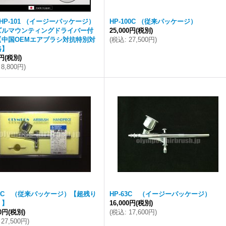
 HP-101 （イージーパッケージ）
HP-100C （従来パッケージ）
ズルマウンティングドライバー付
25,000円
(税別)
【中国OEMエアブラシ対抗特別対
(
税込
:
27,500円
)
格】
0円
(税別)
8,800円
)
63C （従来パッケージ）【超残り
HP-63C （イージーパッケージ）
！】
16,000円
(税別)
00円
(税別)
(
税込
:
17,600円
)
27,500円
)