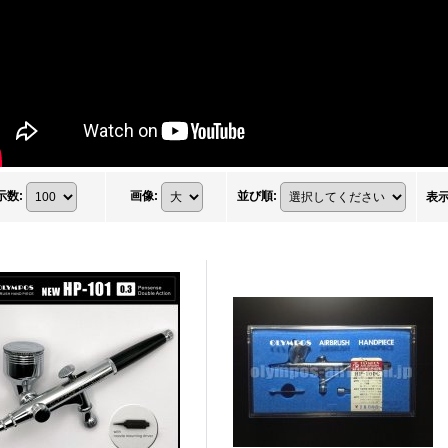
示数
:
画像
:
並び順
:
表