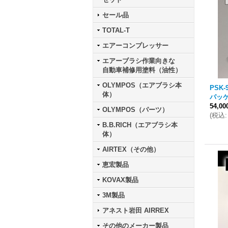
セール品
TOTAL-T
エアーコンプレッサー
エアーブラシ作業向きな
自動車補修用塗料（油性）
OLYMPOS（エアブラシ本
PSK-
体）
パッケ
54,0
OLYMPOS（パーツ）
(
税込
:
B.B.RICH（エアブラシ本
体）
AIRTEX（その他）
恵宏製品
KOVAX製品
3M製品
アネスト岩田 AIRREX
その他のメーカー製品