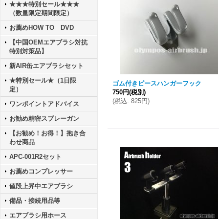
★★★特別セール★★★
（数量限定期間限定）
お薦めHOW TO DVD
【中国OEMエアブラシ対抗
特別対策品】
新AIR缶エアブラシセット
★特別セール★（1日限
ゴム付きピースハンガーフック
定）
750円
(税別)
(
税込
:
825円
)
ワンポイントアドバイス
お勧め精密スプレーガン
【お勧め！お得！】抱き合
わせ商品
APC-001R2セット
お薦めコンプレッサー
値段上昇中エアブラシ
備品・接続用品等
エアブラシ用ホース