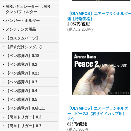
AIRレギュレーター /AIR
タンク/フィルター
【OLYMPOS】エアーブラシホルダー
連【特別価格】
ハンガー・ホルダー
2,057円
(税別)
メンテナンス用品
(
税込
:
2,263円
)
【カスタムパーツ】
【押すだけシングル】
【ペン感覚W】0.18
【ペン感覚W】0.2
【ペン感覚W】0.23
【ペン感覚W】0.3
【ペン感覚W】0.4
【ペン感覚W】0.5
【ペン感覚W】0.6以上
【OLYMPOS】エアーブラシホルダ
ー ピース2（右サイドカップ用） 
【簡単トリガー】0.2
ス付
823円
(税別)
【簡単トリガー】0.3
(
税込
:
906円
)