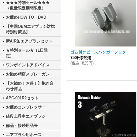
★★★特別セール★★★
（数量限定期間限定）
お薦めHOW TO DVD
【中国OEMエアブラシ対抗
特別対策品】
新AIR缶エアブラシセット
★特別セール★（1日限
ゴム付きピースハンガーフック
定）
750円
(税別)
(
税込
:
825円
)
ワンポイントアドバイス
お勧め精密スプレーガン
【お勧め！お得！】抱き合
わせ商品
APC-001R2セット
お薦めコンプレッサー
値段上昇中エアブラシ
備品・接続用品等
エアブラシ用ホース