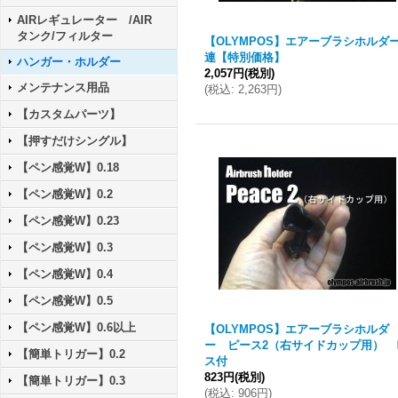
AIRレギュレーター /AIR
タンク/フィルター
【OLYMPOS】エアーブラシホルダー
連【特別価格】
ハンガー・ホルダー
2,057円
(税別)
メンテナンス用品
(
税込
:
2,263円
)
【カスタムパーツ】
【押すだけシングル】
【ペン感覚W】0.18
【ペン感覚W】0.2
【ペン感覚W】0.23
【ペン感覚W】0.3
【ペン感覚W】0.4
【ペン感覚W】0.5
【ペン感覚W】0.6以上
【OLYMPOS】エアーブラシホルダ
ー ピース2（右サイドカップ用） 
【簡単トリガー】0.2
ス付
823円
(税別)
【簡単トリガー】0.3
(
税込
:
906円
)