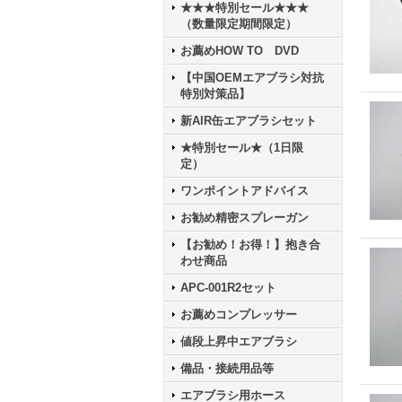
★★★特別セール★★★
（数量限定期間限定）
お薦めHOW TO DVD
【中国OEMエアブラシ対抗
特別対策品】
新AIR缶エアブラシセット
★特別セール★（1日限
定）
ワンポイントアドバイス
お勧め精密スプレーガン
【お勧め！お得！】抱き合
わせ商品
APC-001R2セット
お薦めコンプレッサー
値段上昇中エアブラシ
備品・接続用品等
エアブラシ用ホース