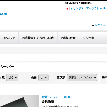
OLYMPOS AIRBRUSH
:
オリンポスエアーブラシ online
.com
ログイン
お知らせ
お客様からのうれしい声
お問い合せ
リンク集
ペーパー
示数
:
画像
:
並び順
:
表
耐水ペーパー ＃600
会員価格
＃600の耐水ペーパーです。