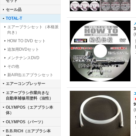
セット
セール品
TOTAL-T
エアーブラシセット（本格派
3
向き）
(
HOW TO DVD セット
追加用DVDセット
メンテナンスDVD
その他
新AIR缶エアブラシセット
エアーコンプレッサー
エアーブラシ作業向きな
自動車補修用塗料（油性）
OLYMPOS（エアブラシ本
(
体）
OLYMPOS（パーツ）
B.B.RICH（エアブラシ本