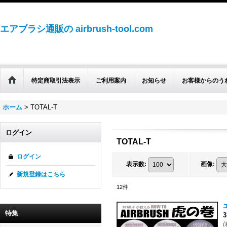
エアブラシ通販の airbrush-tool.com
特定商取引法表示
ご利用案内
お知らせ
お客様からのう
ホーム
>
TOTAL-T
ログイン
TOTAL-T
ログイン
表示数
:
画像
:
新規登録はこちら
12
件
特集
3
(