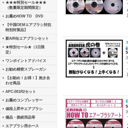
★★★特別セール★★★
（数量限定期間限定）
お薦めHOW TO DVD
【中国OEMエアブラシ対抗
特別対策品】
新AIR缶エアブラシセット
★特別セール★（1日限
定）
5
(
ワンポイントアドバイス
お勧め精密スプレーガン
【お勧め！お得！】抱き合
わせ商品
APC-001R2セット
お薦めコンプレッサー
5
値段上昇中エアブラシ
(
備品・接続用品等
エアブラシ用ホース